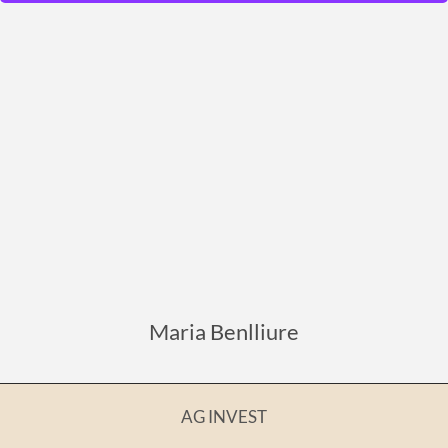
Princep Jordi
Click here
for more info ...
Maria Benlliure
AG INVEST