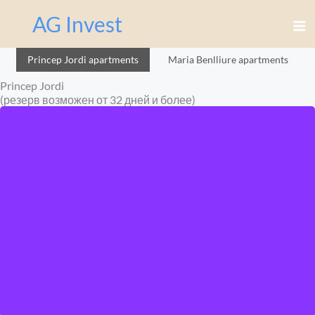
Перейти
AG Invest
к
содержимому
Princep Jordi apartments
Maria Benlliure apartments
Princep Jordi
(резерв возможен от 32 дней и более)
Click here
for more info ...