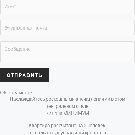
И
м
я
Э
*
л
е
С
к
о
т
о
р
б
о
щ
н
ОТПРАВИТЬ
е
н
н
ы
Об этом месте
и
й
Наслаждайтесь роскошными впечатлениями в этом
е
а
центральном отеле.
*
д
32 ночи МИНИМУМ.
р
е
Квартира рассчитана на 2 человек:
с
• спальня с двуспальной кроватью