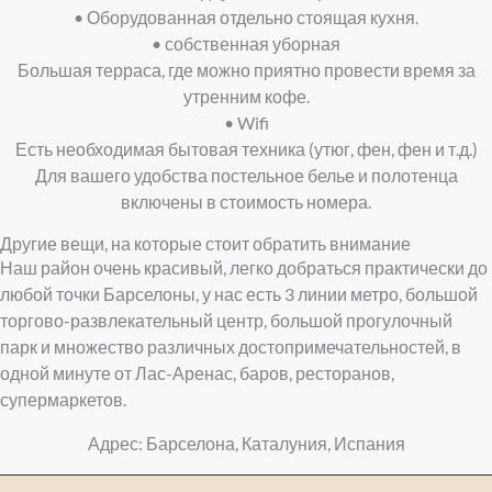
*
• Оборудованная отдельно стоящая кухня.
• собственная уборная
Большая терраса, где можно приятно провести время за
утренним кофе.
• Wifi
Есть необходимая бытовая техника (утюг, фен, фен и т.д.)
Для вашего удобства постельное белье и полотенца
включены в стоимость номера.
Другие вещи, на которые стоит обратить внимание
Наш район очень красивый, легко добраться практически до
любой точки Барселоны, у нас есть 3 линии метро, большой
торгово-развлекательный центр, большой прогулочный
парк и множество различных достопримечательностей, в
одной минуте от Лас-Аренас, баров, ресторанов,
супермаркетов.
Адрес: Барселона, Каталуния, Испания