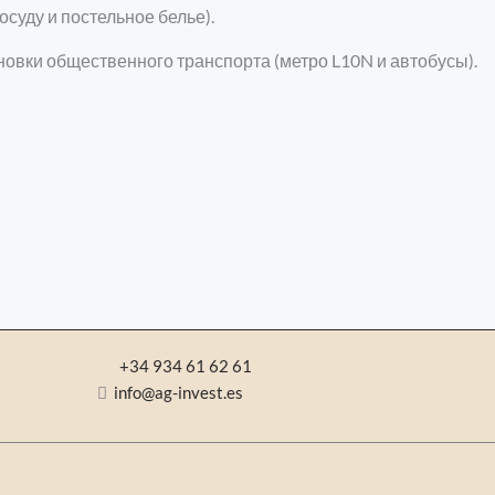
суду и постельное белье).
ановки общественного транспорта (метро L10N и автобусы).
+34 934 61 62 61
info@ag-invest.es