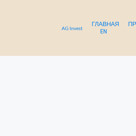
Maria Benlliure апартаменты - 1ый этаж
Перейти
к
содержимому
ГЛАВНАЯ
П
AG Invest
EN