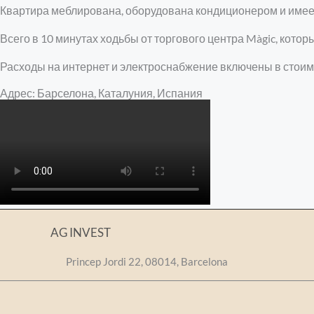
Квартира меблирована, оборудована кондиционером и имеет
Всего в 10 минутах ходьбы от торгового центра Màgic, кото
Расходы на интернет и электроснабжение включены в стоим
Адрес: Барселона, Каталуния, Испания
AG INVEST
Princep Jordi 22, 08014, Barcelona