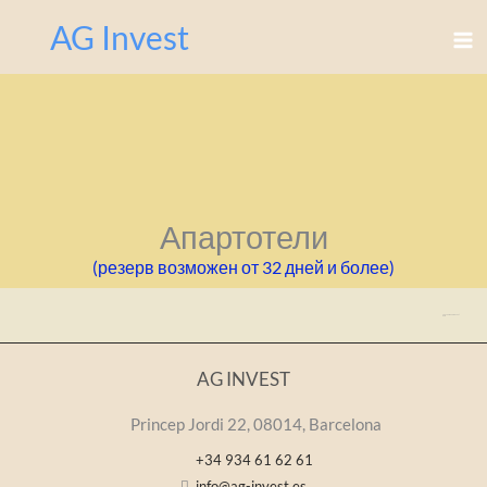
Перейти
AG Invest
к
содержимому
Апартотели
(резерв возможен от 32 дней и более)
Add Your Heading Text Here
AG INVEST
Princep Jordi 22, 08014, Barcelona
+34 934 61 62 61
info@ag-invest.es