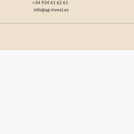
+34 934 61 62 61
info@ag-invest.es