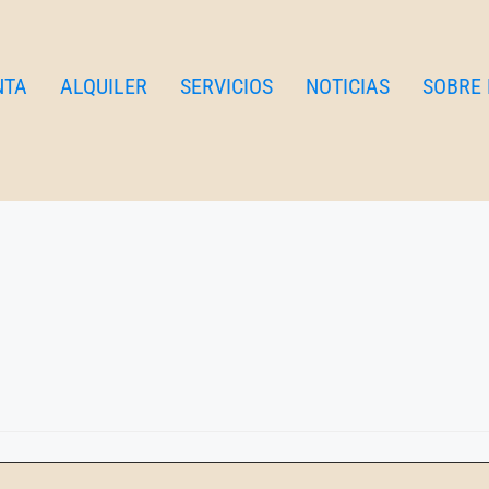
a del Cid apartment
DA DEL CID
NTA
ALQUILER
SERVICIOS
NOTICIAS
SOBRE
idos a un cómodo apartamento para toda la familia, al lado del Bi
wifi!