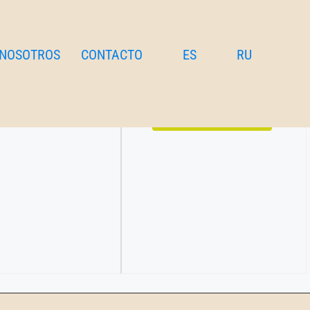
 NOSOTROS
CONTACTO
ES
RU
oparc y del Parque del
€
65
por noche
Detalles