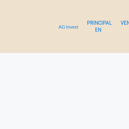
Ir
Servicios
Gestionamos su propiedad
al
contenido
PRINCIPAL
VE
AG Invest
EN