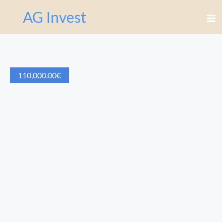
AG Invest
110,000.00
€