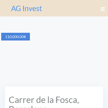
Перейти
AG Invest
к
содержимому
110,000.00
€
Carrer de la Fosca,