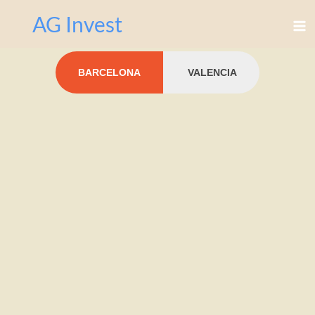
Перейти
AG Invest
к
содержимому
BARCELONA
VALENCIA