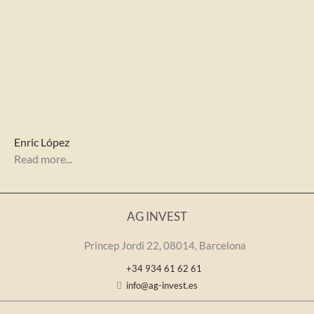
Enric López
Read more...
AG INVEST
Princep Jordi 22, 08014, Barcelona
+34 934 61 62 61
info@ag-invest.es