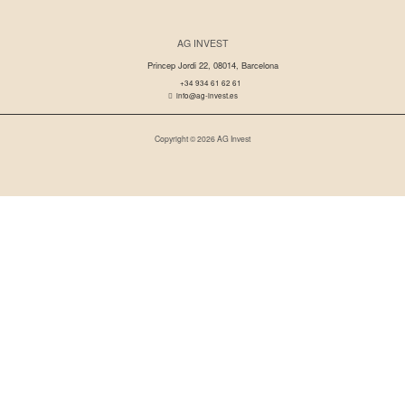
AG INVEST
Princep Jordi 22, 08014, Barcelona
+34 934 61 62 61
info@ag-invest.es
Copyright © 2026 AG Invest