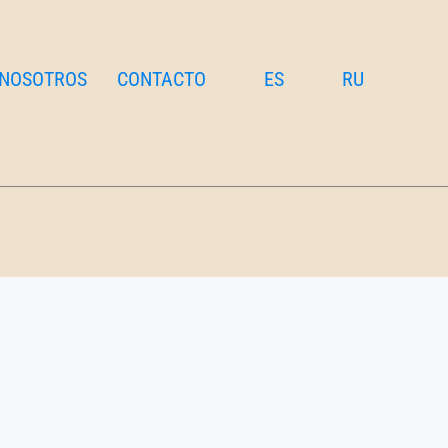
 NOSOTROS
CONTACTO
ES
RU
Sobre
+34 934 61 62 61
osotros
info@ag-invest.es
ontacto