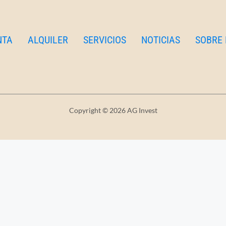
NTA
ALQUILER
SERVICIOS
NOTICIAS
SOBRE
Venta
Servicios
n
Alquiler
Noticias
C
Copyright © 2026 AG Invest